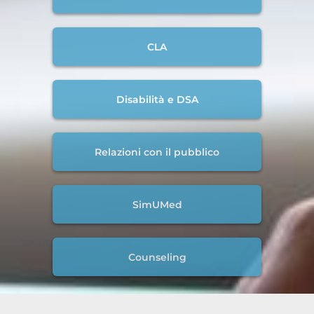
CLA
Disabilità e DSA
Relazioni con il pubblico
SimUMed
Counseling