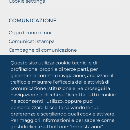
Cookie settings
COMUNICAZIONE
Oggi dicono di noi
Comunicati stampa
Campagne di comunicazione
Campagna 5xmille
Questo sito utilizza cookie tecnici e di
Unifg Mag
profilazione, propri e di terze parti, per
garantire la corretta navigazione, analizzare il
Manuale di identità visiva
traffico e misurare l'efficacia delle attività di
Facts and figures
comunicazione istituzionale. Se prosegui la
navigazione o clicchi su "Accetta tutti i cookie"
ne acconsenti l'utilizzo, oppure puoi
SOCIAL
personalizzare la scelta salvando le tue
MEDIA
preferenze e scegliendo quali cookie attivare.
Per maggiori informazioni e per sapere come
gestirli clicca sul bottone "Impostazioni"