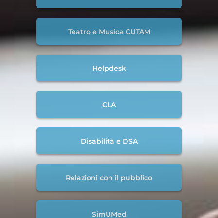
Teatro e Musica CUTAM
Helpdesk
CLA
Disabilità e DSA
Relazioni con il pubblico
SimUMed