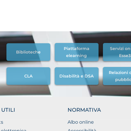
Piattaforma
Servizi on
Biblioteche
elearning
Esse3
Relazioni c
CLA
Disabilità e DSA
pubbli
 UTILI
NORMATIVA
ts
Albo online
 elettronica
Accessibilità