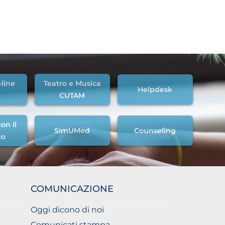
-line
Teatro e Musica
Helpdesk
CUTAM
on il
SimUMed
Counseling
co
COMUNICAZIONE
Oggi dicono di noi
Comunicati stampa