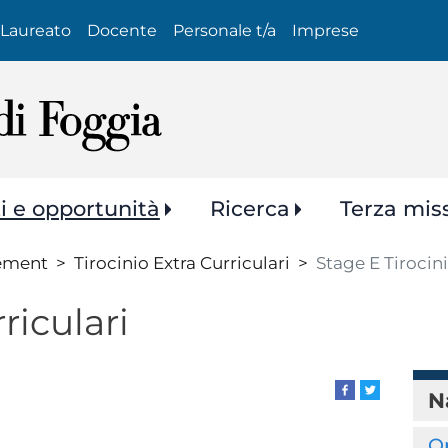
Salta
Laureato
Docente
Personale t/a
Imprese
al
contenuto
principale
zi e opportunità
Ricerca
Terza mis
ement
Tirocinio Extra Curriculari
Stage E Tirocini
riculari
N
Op