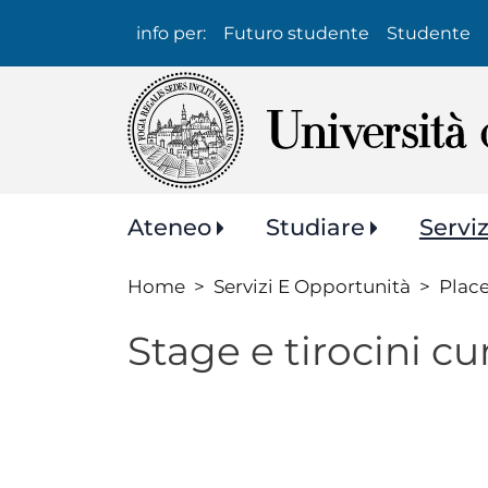
Info
info per:
Futuro studente
Studente
per:
Navigazione
Ateneo
Studiare
Servi
principale
Home
Servizi E Opportunità
Plac
Stage e tirocini cur