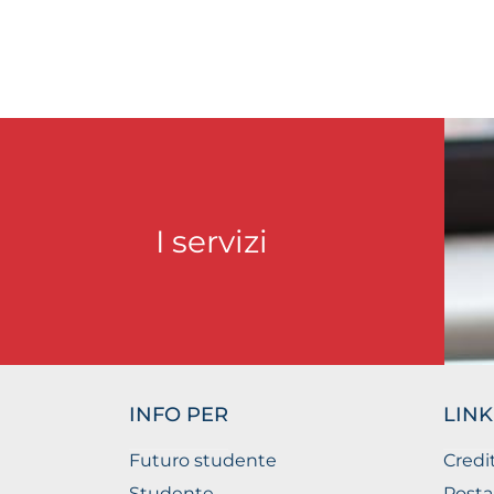
I servizi
INFO PER
LINK
Futuro studente
Credi
Studente
Posta