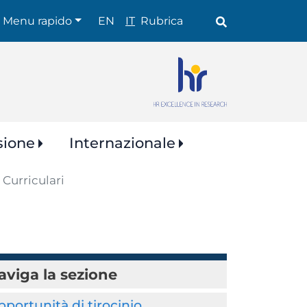
Shortcuts
Menu rapido
EN
IT
Rubrica
sione
Internazionale
 Curriculari
aviga la sezione
portunità di tirocinio