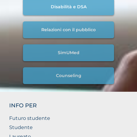
Disabilità e DSA
Relazioni con il pubblico
SimUMed
Counseling
INFO PER
Futuro studente
Studente
Laureato