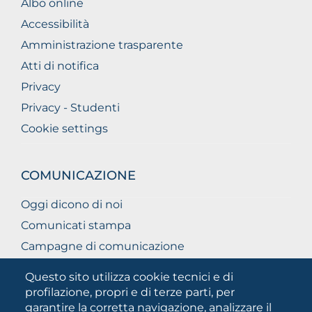
Albo online
Accessibilità
Amministrazione trasparente
Atti di notifica
Privacy
Privacy - Studenti
Cookie settings
COMUNICAZIONE
Oggi dicono di noi
Comunicati stampa
Campagne di comunicazione
Campagna 5xmille
Questo sito utilizza cookie tecnici e di
Unifg Mag
profilazione, propri e di terze parti, per
garantire la corretta navigazione, analizzare il
Manuale di identità visiva