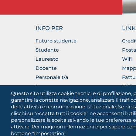
INFO PER
LINK
Futuro studente
Credi
Studente
Posta
Laureato
Wifi
Docente
Mapp
Personale t/a
Fattu
Imprese
URP - 
Pubbl
Questo sito utilizza cookie tecnici e di profilazione, p
garantire la corretta navigazione, analizzare il traffico
delle attività di comunicazione istituzionale. Se pro
clicchi su "Accetta tutti i cookie" ne acconsenti l'uti
personalizzare la scelta salvando le tue preferenze 
attivare. Per maggiori informazioni e per sapere come
bottone "Impostazioni"
Università degli Studi di Fog