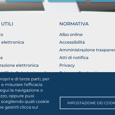
 UTILI
NORMATIVA
ts
Albo online
 elettronica
Accessibilità
Amministrazione traspare
a
Atti di notifica
razione elettronica
Privacy
Ufficio Relazioni con il
Privacy - Studenti
ico
ropri e di terze parti, per
Cookie settings
 e misurare l'efficacia
segui la navigazione o
lizzo, oppure puoi
SOCIAL
e scegliendo quali cookie
IMPOSTAZIONE DEI COOK
MEDIA
 gestirli clicca sul
gia • Via A.Gramsci 89/91 • Codice fiscale: 94045260711 • Partita IV