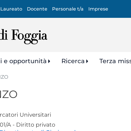
Salta
Laureato
Docente
Personale t/a
Imprese
al
contenuto
principale
zi e opportunità
Ricerca
Terza mis
NZO
NZO
rcatori Universitari
1/A - Diritto privato