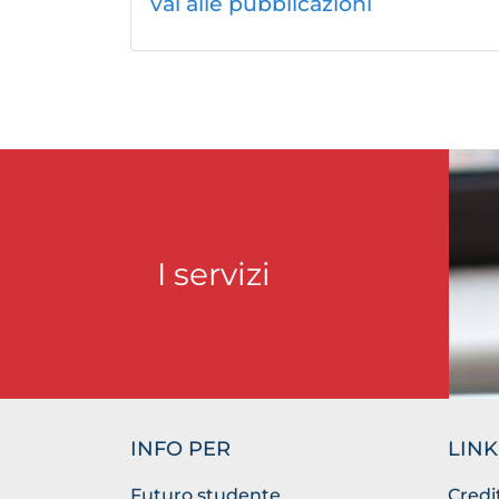
vai alle pubblicazioni
I servizi
INFO PER
LINK
Futuro studente
Credi