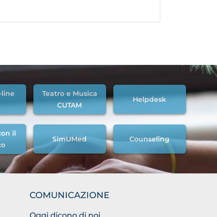
-line
Teatro e Musica
Helpdesk
CUTAM
on il
SimUMed
Counseling
co
COMUNICAZIONE
Oggi dicono di noi