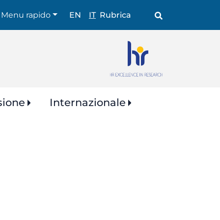
Shortcuts
Menu rapido
EN
IT
Rubrica
sione
Internazionale