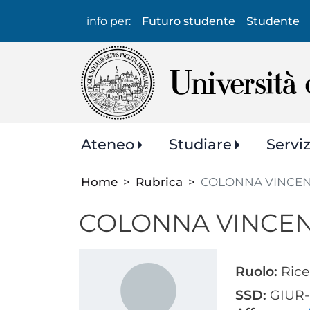
Info
info per:
Futuro studente
Studente
per:
Navigazione
Ateneo
Studiare
Servi
principale
Home
Rubrica
COLONNA VINCE
COLONNA VINCE
Ruolo:
Rice
SSD:
GIUR-0