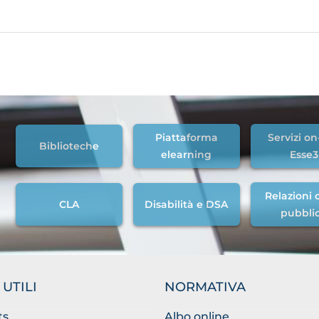
Piattaforma
Servizi on
Biblioteche
elearning
Esse3
Relazioni c
CLA
Disabilità e DSA
pubbli
 UTILI
NORMATIVA
ts
Albo online