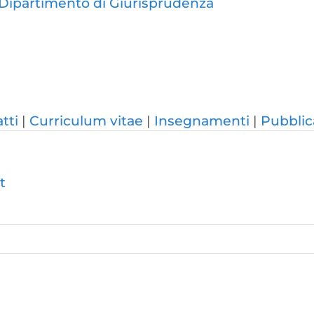
Dipartimento di Giurisprudenza
tti
Curriculum vitae
Insegnamenti
Pubblic
t