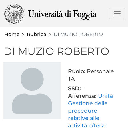
Salta
al
contenuto
principale
Home
Rubrica
DI MUZIO ROBERTO
DI MUZIO ROBERTO
Ruolo:
Personale
TA
SSD:
-
Afferenza:
Unità
Gestione delle
procedure
relative alle
attività c/terzi