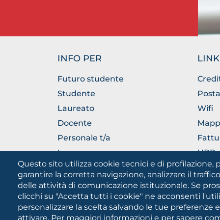
INFO PER
LINK
Futuro studente
Credi
Studente
Posta
Laureato
Wifi
Docente
Mapp
Personale t/a
Fattu
Imprese
URP - 
Pubbl
Questo sito utilizza cookie tecnici e di profilazione, p
garantire la corretta navigazione, analizzare il traffico
delle attività di comunicazione istituzionale. Se pro
clicchi su "Accetta tutti i cookie" ne acconsenti l'uti
personalizzare la scelta salvando le tue preferenze 
attivare. Per maggiori informazioni e per sapere come