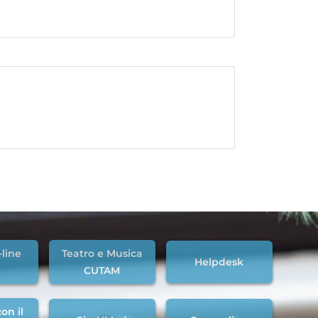
-line
Teatro e Musica
Helpdesk
CUTAM
on il