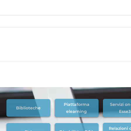
Piattaforma
Servizi on
Biblioteche
elearning
Esse3
Relazioni c