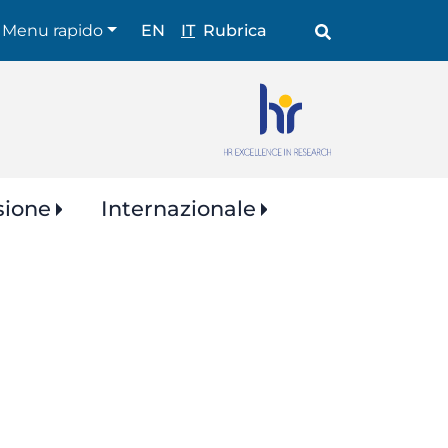
Shortcuts
Menu rapido
EN
IT
Rubrica
sione
Internazionale