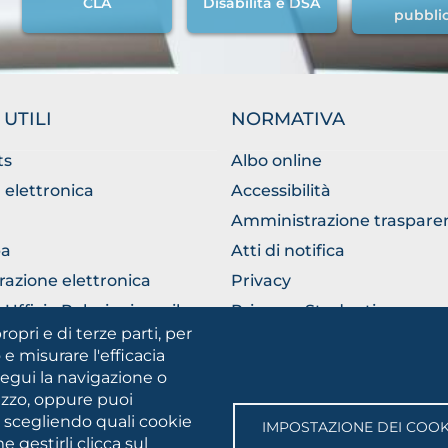
CLA
Disabilità e DSA
pubbli
 UTILI
NORMATIVA
ts
Albo online
 elettronica
Accessibilità
Amministrazione traspare
a
Atti di notifica
razione elettronica
Privacy
Ufficio Relazioni con il
Privacy - Studenti
ico
ropri e di terze parti, per
Cookie settings
 e misurare l'efficacia
segui la navigazione o
lizzo, oppure puoi
SOCIAL
e scegliendo quali cookie
IMPOSTAZIONE DEI COOK
MEDIA
 gestirli clicca sul