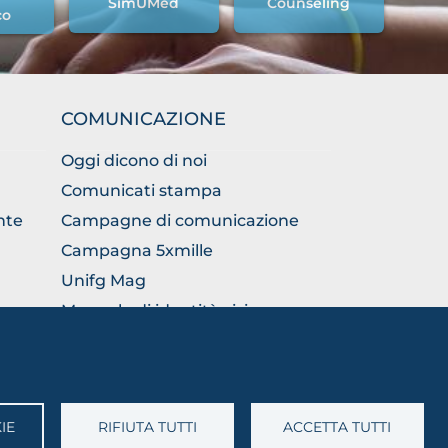
SimUMed
Counseling
co
COMUNICAZIONE
Oggi dicono di noi
Comunicati stampa
nte
Campagne di comunicazione
Campagna 5xmille
Unifg Mag
Manuale di identità visiva
Facts and figures
IE
RIFIUTA TUTTI
ACCETTA TUTTI