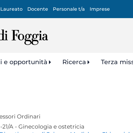
Salta
Laureato
Docente
Personale t/a
Imprese
al
contenuto
principale
zi e opportunità
Ricerca
Terza mis
essori Ordinari
1/A - Ginecologia e ostetricia