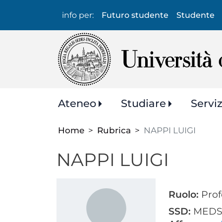
Info
info per:
Futuro studente
Studente
per:
Navigazione
Ateneo
Studiare
Servi
principale
Home
Rubrica
NAPPI LUIGI
NAPPI LUIGI
Ruolo:
Prof
SSD:
MEDS-2