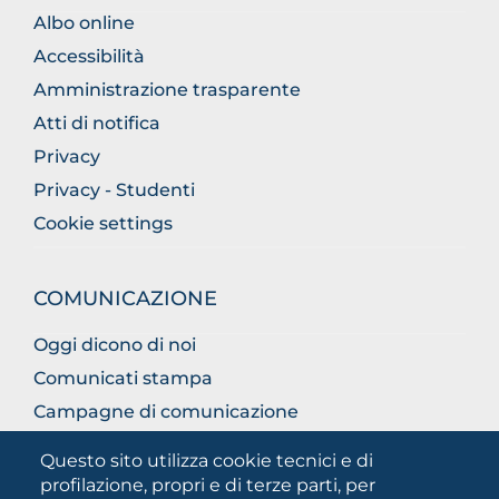
Albo online
Accessibilità
Amministrazione trasparente
Atti di notifica
Privacy
Privacy - Studenti
Cookie settings
COMUNICAZIONE
Oggi dicono di noi
Comunicati stampa
Campagne di comunicazione
Campagna 5xmille
Questo sito utilizza cookie tecnici e di
Unifg Mag
profilazione, propri e di terze parti, per