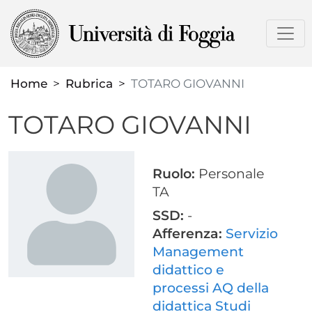
Salta
al
contenuto
principale
Home
Rubrica
TOTARO GIOVANNI
TOTARO GIOVANNI
Ruolo:
Personale
TA
SSD:
-
Afferenza:
Servizio
Management
didattico e
processi AQ della
didattica Studi