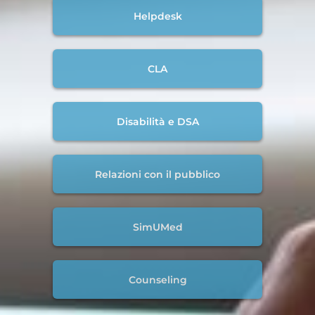
Helpdesk
CLA
Disabilità e DSA
Relazioni con il pubblico
SimUMed
Counseling