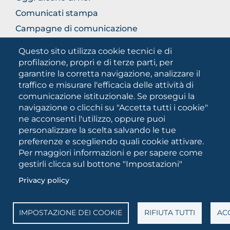
Comunicati stampa
Campagne di comunicazione
Campagna 5xmille
Questo sito utilizza cookie tecnici e di
Unifg Mag
profilazione, propri e di terze parti, per
garantire la corretta navigazione, analizzare il
Manuale di identità visiva
traffico e misurare l'efficacia delle attività di
Facts and figures
comunicazione istituzionale. Se prosegui la
navigazione o clicchi su "Accetta tutti i cookie"
ne acconsenti l'utilizzo, oppure puoi
SOCIAL
personalizzare la scelta salvando le tue
MEDIA
preferenze e scegliendo quali cookie attivare.
Per maggiori informazioni e per sapere come
gestirli clicca sul bottone "Impostazioni"
Università degli Studi di Foggia • Via A.Gramsci 89/91 •
Privacy policy
Codice fiscale: 94045260711 • Partita IVA: 03016180717
PEC:
protocollo@cert.unifg.it
• Webmaster:
servizioweb@unifg.it
IMPOSTAZIONE DEI COOKIE
RIFIUTA TUTTI
ACC
Cookies
settings