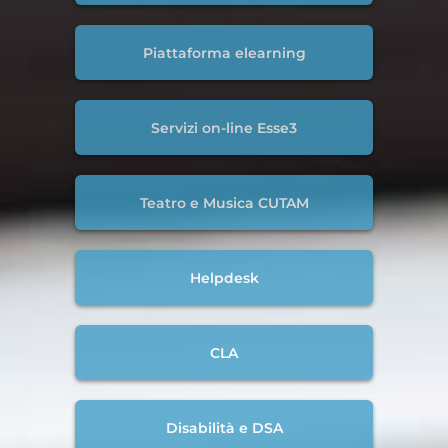
Piattaforma elearning
Servizi on-line Esse3
Teatro e Musica CUTAM
Helpdesk
CLA
Disabilità e DSA