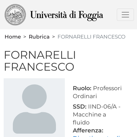
Salta
al
contenuto
principale
Home
Rubrica
FORNARELLI FRANCESCO
FORNARELLI
FRANCESCO
Ruolo:
Professori
Ordinari
SSD:
IIND-06/A -
Macchine a
fluido
Afferenza: