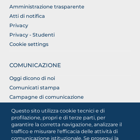
Amministrazione trasparente
Atti di notifica
Privacy
Privacy - Studenti
Cookie settings
COMUNICAZIONE
Oggi dicono di noi
Comunicati stampa
Campagne di comunicazione
Campagna 5xmille
Questo sito utilizza cookie tecnici e di
Unifg Mag
profilazione, propri e di terze parti, per
garantire la corretta navigazione, analizzare il
Manuale di identità visiva
traffico e misurare l'efficacia delle attività di
Facts and figures
comunicazione istituzionale. Se prosegui la