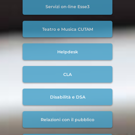
Servizi on-line Esse3
Teatro e Musica CUTAM
Helpdesk
CLA
Disabilità e DSA
Relazioni con il pubblico