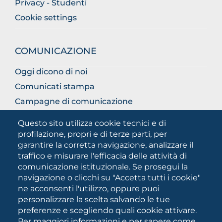
Privacy - Studenti
Cookie settings
COMUNICAZIONE
Oggi dicono di noi
Comunicati stampa
Campagne di comunicazione
Campagna 5xmille
Questo sito utilizza cookie tecnici e di
Unifg Mag
profilazione, propri e di terze parti, per
garantire la corretta navigazione, analizzare il
Manuale di identità visiva
traffico e misurare l'efficacia delle attività di
Facts and figures
comunicazione istituzionale. Se prosegui la
navigazione o clicchi su "Accetta tutti i cookie"
ne acconsenti l'utilizzo, oppure puoi
SOCIAL
personalizzare la scelta salvando le tue
MEDIA
preferenze e scegliendo quali cookie attivare.
Per maggiori informazioni e per sapere come