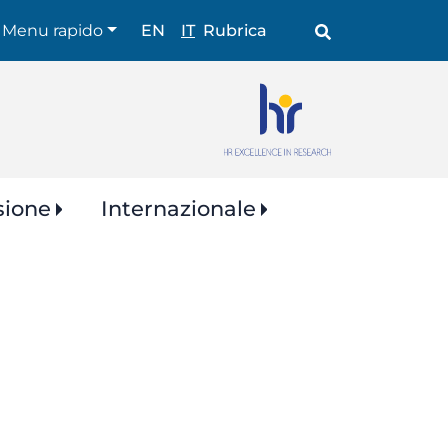
Shortcuts
Menu rapido
EN
IT
Rubrica
sione
Internazionale