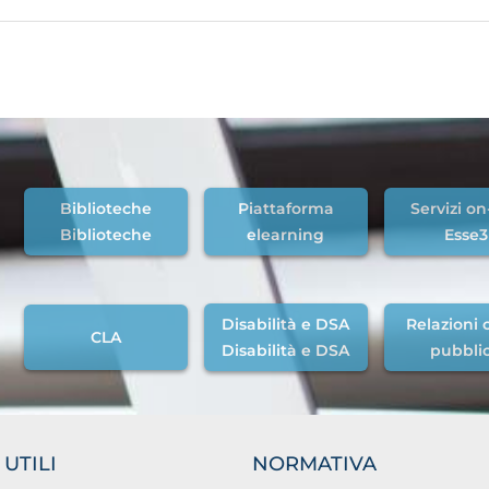
Biblioteche
Piattaforma
Servizi on
Biblioteche
elearning
Esse3
Disabilità e DSA
Relazioni c
CLA
Disabilità e DSA
pubbli
 UTILI
NORMATIVA