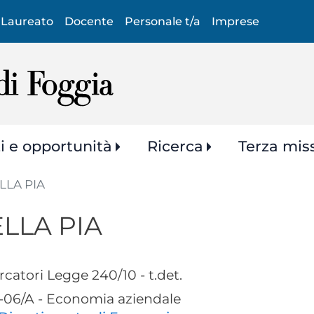
Salta
Laureato
Docente
Personale t/a
Imprese
al
contenuto
principale
zi e opportunità
Ricerca
Terza mis
LLA PIA
LLA PIA
rcatori Legge 240/10 - t.det.
06/A - Economia aziendale