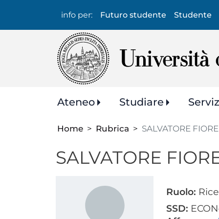
Info
info per:
Futuro studente
Studente
per:
Navigazione
Ateneo
Studiare
Servi
principale
Home
Rubrica
SALVATORE FIORE
SALVATORE FIORE
Ruolo:
Rice
SSD:
ECON-