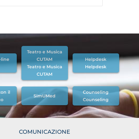
Teatro e Musica
-line
CUTAM
Helpdesk
Teatro e Musica
Helpdesk
CUTAM
on il
Counseling
SimUMed
co
Counseling
COMUNICAZIONE