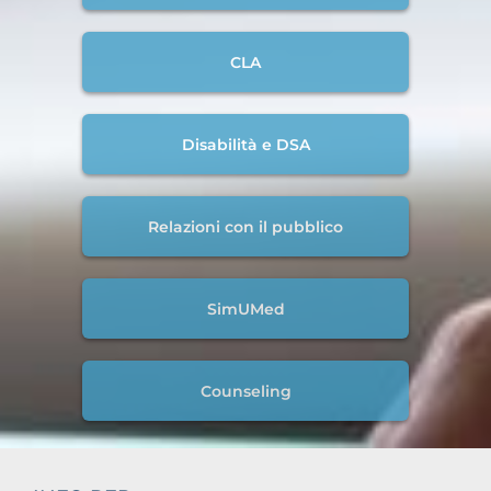
CLA
Disabilità e DSA
Relazioni con il pubblico
SimUMed
Counseling