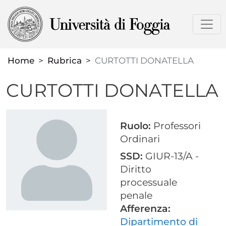
Salta
al
contenuto
principale
Home
Rubrica
CURTOTTI DONATELLA
CURTOTTI DONATELLA
Ruolo:
Professori
Ordinari
SSD:
GIUR-13/A -
Diritto
processuale
penale
Afferenza:
Dipartimento di