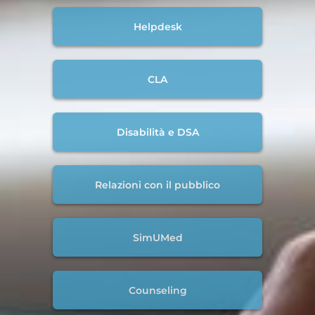
Helpdesk
CLA
Disabilità e DSA
Relazioni con il pubblico
SimUMed
Counseling