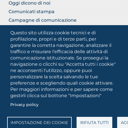
Oggi dicono di noi
Comunicati stampa
Campagne di comunicazione
Campagna 5xmille
Questo sito utilizza cookie tecnici e di
Unifg Mag
profilazione, propri e di terze parti, per
garantire la corretta navigazione, analizzare il
Manuale di identità visiva
traffico e misurare l'efficacia delle attività di
Facts and figures
comunicazione istituzionale. Se prosegui la
navigazione o clicchi su "Accetta tutti i cookie"
ne acconsenti l'utilizzo, oppure puoi
SOCIAL
personalizzare la scelta salvando le tue
MEDIA
preferenze e scegliendo quali cookie attivare.
Per maggiori informazioni e per sapere come
gestirli clicca sul bottone "Impostazioni"
Università degli Studi di Foggia • Via A.Gramsci 89/91 •
Privacy policy
Codice fiscale: 94045260711 • Partita IVA: 03016180717
PEC:
protocollo@cert.unifg.it
• Webmaster:
servizioweb@unifg.it
IMPOSTAZIONE DEI COOKIE
RIFIUTA TUTTI
ACC
Cookies