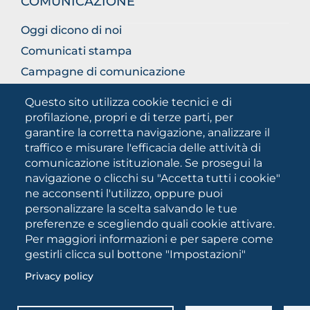
COMUNICAZIONE
Oggi dicono di noi
Comunicati stampa
Campagne di comunicazione
Campagna 5xmille
Questo sito utilizza cookie tecnici e di
Unifg Mag
profilazione, propri e di terze parti, per
garantire la corretta navigazione, analizzare il
Manuale di identità visiva
traffico e misurare l'efficacia delle attività di
Facts and figures
comunicazione istituzionale. Se prosegui la
navigazione o clicchi su "Accetta tutti i cookie"
ne acconsenti l'utilizzo, oppure puoi
SOCIAL
personalizzare la scelta salvando le tue
MEDIA
preferenze e scegliendo quali cookie attivare.
Per maggiori informazioni e per sapere come
gestirli clicca sul bottone "Impostazioni"
Università degli Studi di Foggia • Via A.Gramsci 89/91 •
Privacy policy
Codice fiscale: 94045260711 • Partita IVA: 03016180717
PEC:
protocollo@cert.unifg.it
• Webmaster: