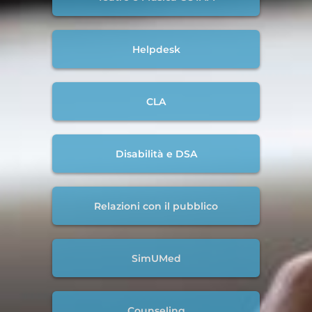
Helpdesk
CLA
Disabilità e DSA
Relazioni con il pubblico
SimUMed
Counseling