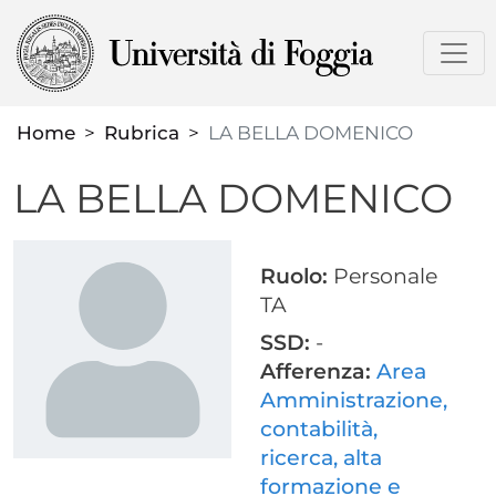
Salta
al
contenuto
principale
Home
Rubrica
LA BELLA DOMENICO
LA BELLA DOMENICO
Ruolo:
Personale
TA
SSD:
-
Afferenza:
Area
Amministrazione,
contabilità,
ricerca, alta
formazione e