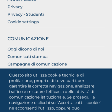
Privacy
Privacy - Studenti
Cookie settings
COMUNICAZIONE
Oggi dicono di noi
Comunicati stampa
Campagne di comunicazione
Campagna 5xmille
Questo sito utilizza cookie tecnici e di
Unifg Mag
profilazione, propri e di terze parti, per
garantire la corretta navigazione, analizzare il
Manuale di identità visiva
traffico e misurare l'efficacia delle attività di
Facts and figures
comunicazione istituzionale. Se prosegui la
navigazione o clicchi su "Accetta tutti i cookie"
ne acconsenti l'utilizzo, oppure puoi
SOCIAL