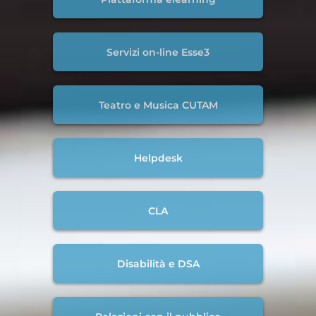
Servizi on-line Esse3
Teatro e Musica CUTAM
Helpdesk
CLA
Disabilità e DSA