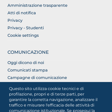
Amministrazione trasparente
Atti di notifica
Privacy
Privacy - Studenti
Cookie settings
COMUNICAZIONE
Oggi dicono di noi
Comunicati stampa
Campagne di comunicazione
Campagna 5xmille
Questo sito utilizza cookie tecnici e di
Unifg Mag
profilazione, propri e di terze parti, per
garantire la corretta navigazione, analizzare il
Manuale di identità visiva
traffico e misurare l'efficacia delle attività di
Facts and figures
comunicazione istituzionale. Se prosegui la