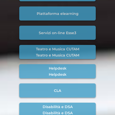
Piattaforma elearning
Servizi on-line Esse3
Teatro e Musica CUTAM
Teatro e Musica CUTAM
Helpdesk
Helpdesk
CLA
Disabilità e DSA
Disabilità e DSA