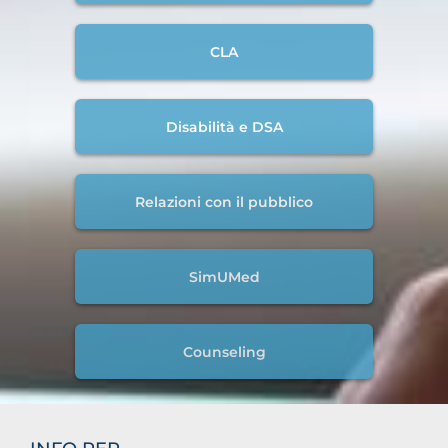
CLA
Disabilità e DSA
Relazioni con il pubblico
SimUMed
Counseling