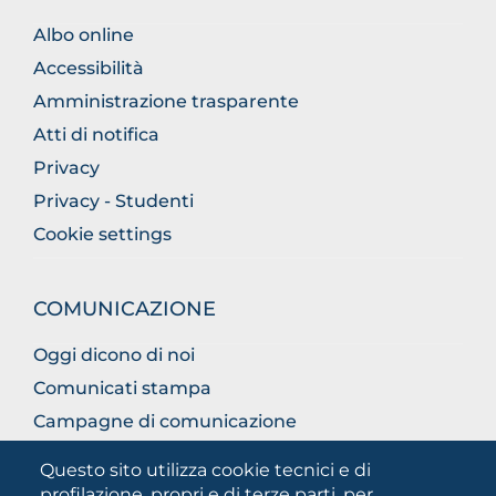
Albo online
Accessibilità
Amministrazione trasparente
Atti di notifica
Privacy
Privacy - Studenti
Cookie settings
COMUNICAZIONE
Oggi dicono di noi
Comunicati stampa
Campagne di comunicazione
Campagna 5xmille
Questo sito utilizza cookie tecnici e di
Unifg Mag
profilazione, propri e di terze parti, per