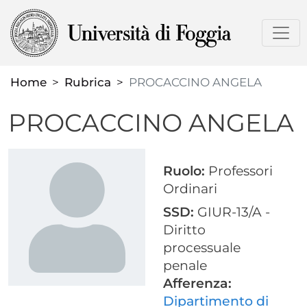
Salta
al
contenuto
principale
Home
Rubrica
PROCACCINO ANGELA
PROCACCINO ANGELA
Ruolo:
Professori
Ordinari
SSD:
GIUR-13/A -
Diritto
processuale
penale
Afferenza:
Dipartimento di