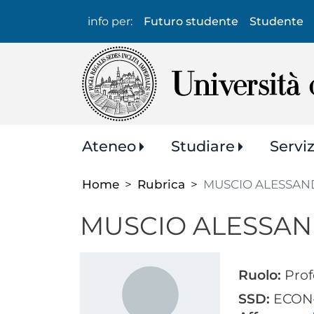
Info
info per:
Futuro studente
Studente
per:
Navigazione
Ateneo
Studiare
Servi
principale
Home
Rubrica
MUSCIO ALESSA
MUSCIO ALESSA
Ruolo:
Prof
SSD:
ECON-