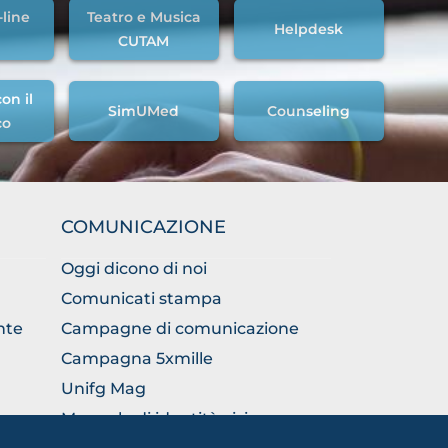
-line
Teatro e Musica
Helpdesk
CUTAM
on il
SimUMed
Counseling
co
COMUNICAZIONE
Oggi dicono di noi
Comunicati stampa
nte
Campagne di comunicazione
Campagna 5xmille
Unifg Mag
Manuale di identità visiva