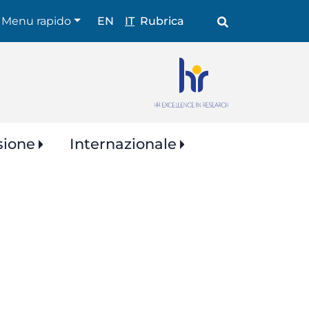
Shortcuts
Menu rapido
EN
IT
Rubrica
sione
Internazionale