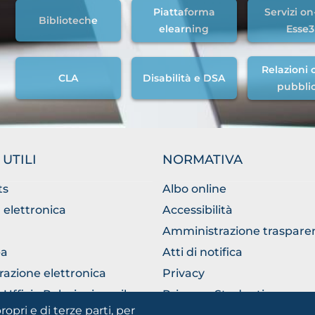
Piattaforma
Servizi on
Biblioteche
elearning
Esse3
Relazioni c
CLA
Disabilità e DSA
pubbli
 UTILI
NORMATIVA
ts
Albo online
 elettronica
Accessibilità
Amministrazione traspare
a
Atti di notifica
razione elettronica
Privacy
Ufficio Relazioni con il
Privacy - Studenti
ico
ropri e di terze parti, per