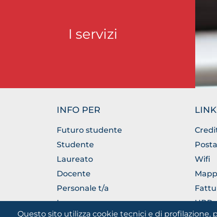
I servizi
INFO PER
LINK
Futuro studente
Credi
Studente
Posta
Laureato
Wifi
Docente
Mapp
Personale t/a
Fattu
Imprese
URP - 
Pubbl
Questo sito utilizza cookie tecnici e di profilazione, p