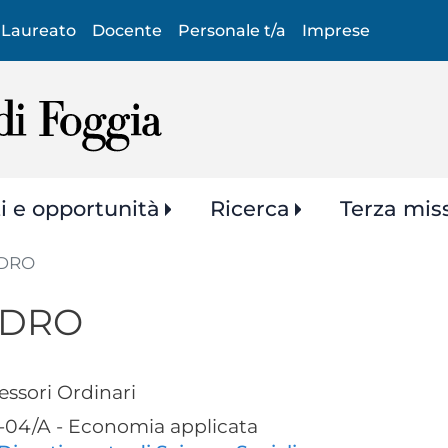
Salta
Laureato
Docente
Personale t/a
Imprese
al
contenuto
principale
zi e opportunità
Ricerca
Terza mis
NDRO
NDRO
essori Ordinari
04/A - Economia applicata