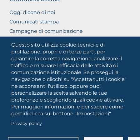
Oggi dicono di noi
Comunicati stampa
Campagne di comunicazione
Campagna 5xmille
Questo sito utilizza cookie tecnici e di
Unifg Mag
profilazione, propri e di terze parti, per
garantire la corretta navigazione, analizzare il
Manuale di identità visiva
traffico e misurare l'efficacia delle attività di
Facts and figures
comunicazione istituzionale. Se prosegui la
navigazione o clicchi su "Accetta tutti i cookie"
ne acconsenti l'utilizzo, oppure puoi
SOCIAL
personalizzare la scelta salvando le tue
MEDIA
preferenze e scegliendo quali cookie attivare.
Per maggiori informazioni e per sapere come
gestirli clicca sul bottone "Impostazioni"
Università degli Studi di Foggia • Via A.Gramsci 89/91 •
Privacy policy
Codice fiscale: 94045260711 • Partita IVA: 03016180717
PEC:
protocollo@cert.unifg.it
• Webmaster:
servizioweb@unifg.it