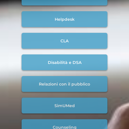
Helpdesk
CLA
Disabilità e DSA
Relazioni con il pubblico
SimUMed
Counseling