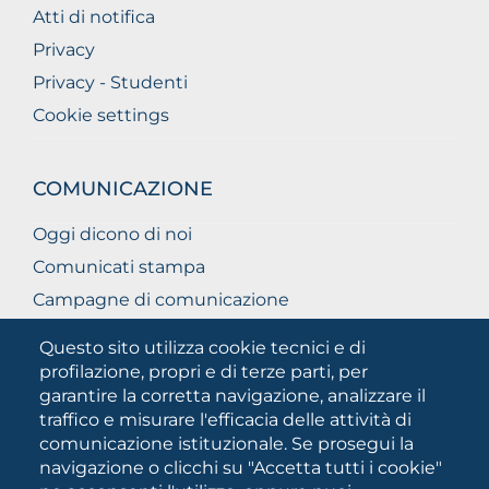
Atti di notifica
Privacy
Privacy - Studenti
Cookie settings
COMUNICAZIONE
Oggi dicono di noi
Comunicati stampa
Campagne di comunicazione
Campagna 5xmille
Questo sito utilizza cookie tecnici e di
Unifg Mag
profilazione, propri e di terze parti, per
garantire la corretta navigazione, analizzare il
Manuale di identità visiva
traffico e misurare l'efficacia delle attività di
Facts and figures
comunicazione istituzionale. Se prosegui la
navigazione o clicchi su "Accetta tutti i cookie"