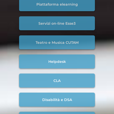
Piattaforma elearning
Servizi on-line Esse3
Teatro e Musica CUTAM
Helpdesk
CLA
Disabilità e DSA