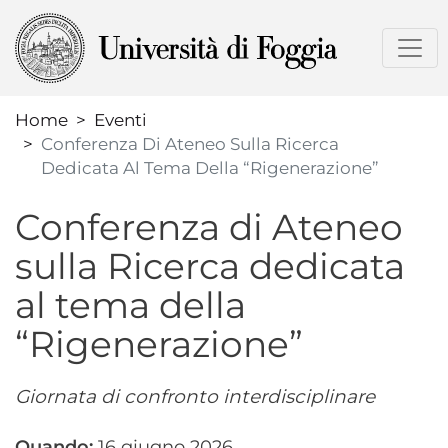
Salta
al
contenuto
principale
Home
Eventi
Conferenza Di Ateneo Sulla Ricerca
Dedicata Al Tema Della “Rigenerazione”​
Conferenza di Ateneo
sulla Ricerca dedicata
al tema della
“Rigenerazione”​
Giornata di confronto interdisciplinare
Data
16 giugno 2026