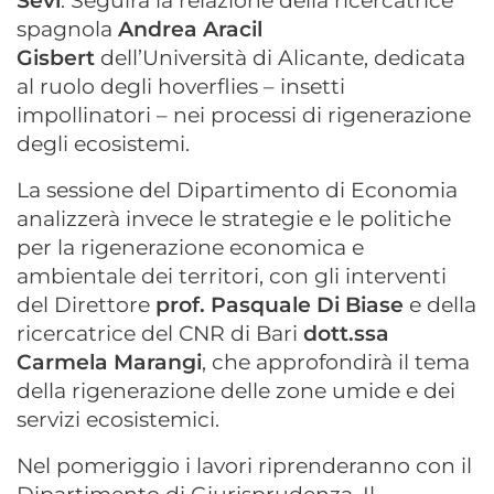
Sevi
. Seguirà la relazione della ricercatrice
spagnola
Andrea Aracil
Gisbert
dell’Università di Alicante, dedicata
al ruolo degli hoverflies – insetti
impollinatori – nei processi di rigenerazione
degli ecosistemi.
La sessione del Dipartimento di Economia
analizzerà invece le strategie e le politiche
per la rigenerazione economica e
ambientale dei territori, con gli interventi
del Direttore
p
rof. Pasquale Di Biase
e della
ricercatrice del CNR di Bari
d
ott.ssa
Carmela Marangi
, che approfondirà il tema
della rigenerazione delle zone umide e dei
servizi ecosistemici.
Nel pomeriggio i lavori riprenderanno con il