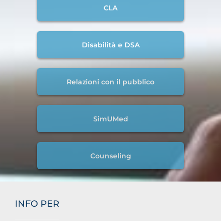
CLA
Disabilità e DSA
Relazioni con il pubblico
SimUMed
Counseling
INFO PER