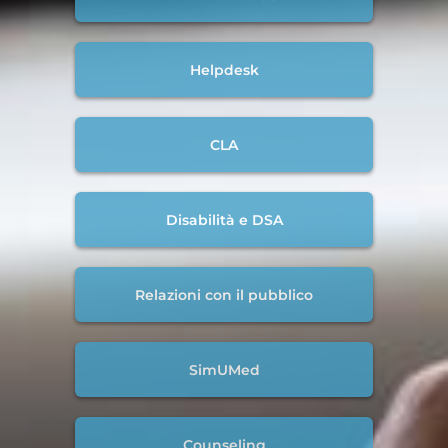
Helpdesk
CLA
Disabilità e DSA
Relazioni con il pubblico
SimUMed
Counseling