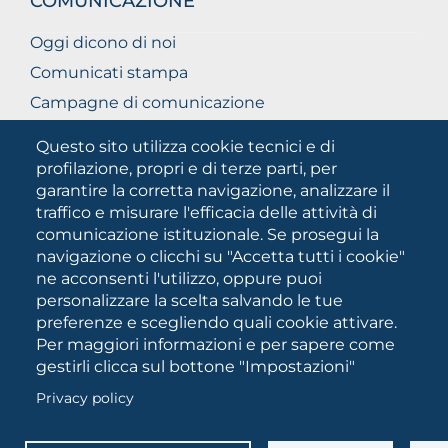
COMUNICAZIONE
Oggi dicono di noi
Comunicati stampa
Campagne di comunicazione
Campagna 5xmille
Questo sito utilizza cookie tecnici e di
Unifg Mag
profilazione, propri e di terze parti, per
garantire la corretta navigazione, analizzare il
Manuale di identità visiva
traffico e misurare l'efficacia delle attività di
Facts and figures
comunicazione istituzionale. Se prosegui la
navigazione o clicchi su "Accetta tutti i cookie"
ne acconsenti l'utilizzo, oppure puoi
SOCIAL
personalizzare la scelta salvando le tue
MEDIA
preferenze e scegliendo quali cookie attivare.
Per maggiori informazioni e per sapere come
gestirli clicca sul bottone "Impostazioni"
Università degli Studi di Foggia • Via A.Gramsci 89/91 •
Privacy policy
Codice fiscale: 94045260711 • Partita IVA: 03016180717
PEC:
protocollo@cert.unifg.it
• Webmaster: