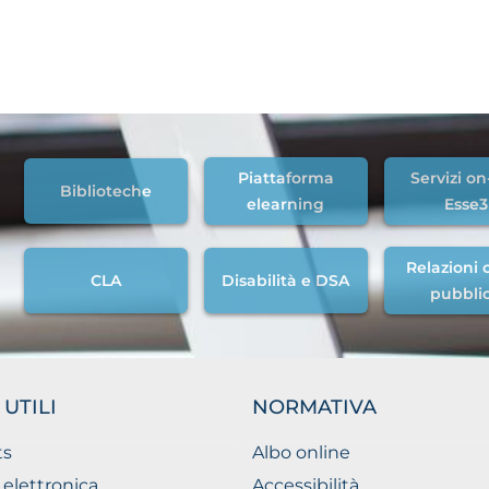
Piattaforma
Servizi on
Biblioteche
elearning
Esse3
Relazioni c
CLA
Disabilità e DSA
pubbli
 UTILI
NORMATIVA
ts
Albo online
 elettronica
Accessibilità