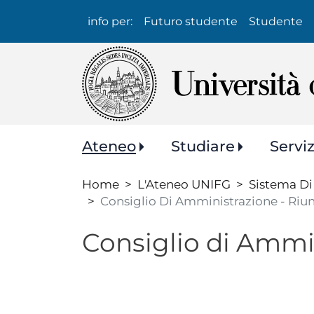
Info
info per:
Futuro studente
Studente
per:
Navigazione
Ateneo
Studiare
Servi
principale
Home
L'Ateneo UNIFG
Sistema Di
Consiglio Di Amministrazione - Riu
Consiglio di Ammi