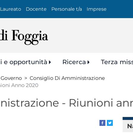
Salta
Laureato
Docente
Personale t/a
Imprese
al
contenuto
principale
zi e opportunità
Ricerca
Terza mis
 Governo
Consiglio Di Amministrazione
nioni Anno 2020
nistrazione - Riunioni a
N