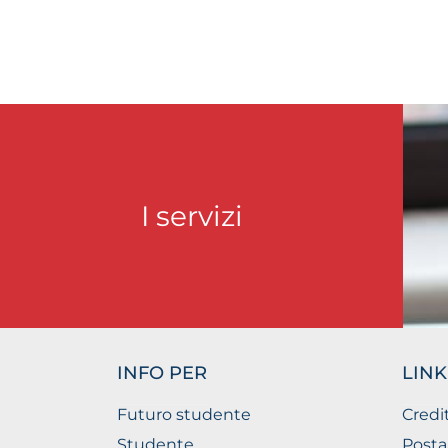
I servizi
INFO PER
LINK
Futuro studente
Credi
Studente
Posta