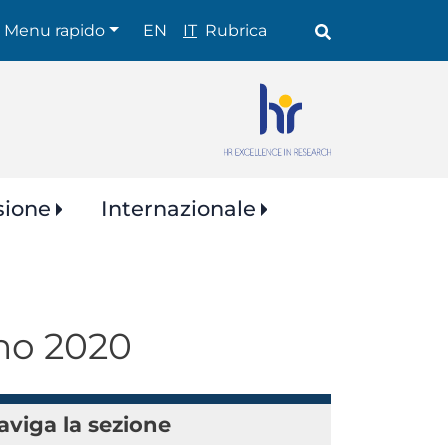
Shortcuts
Menu rapido
EN
IT
Rubrica
sione
Internazionale
nno 2020
aviga la sezione