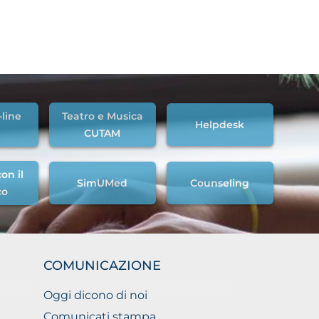
-line
Teatro e Musica
Helpdesk
CUTAM
on il
SimUMed
Counseling
co
COMUNICAZIONE
Oggi dicono di noi
Comunicati stampa