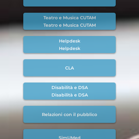
Teatro e Musica CUTAM
Teatro e Musica CUTAM
Helpdesk
Helpdesk
CLA
Disabilità e DSA
Disabilità e DSA
Relazioni con il pubblico
SimUMed