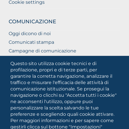
Cookie settings
COMUNICAZIONE
Oggi dicono di noi
Comunicati stampa
Campagne di comunicazione
Campagna 5xmille
Questo sito utilizza cookie tecnici e di
Unifg Mag
profilazione, propri e di terze parti, per
garantire la corretta navigazione, analizzare il
Manuale di identità visiva
traffico e misurare l'efficacia delle attività di
Facts and figures
comunicazione istituzionale. Se prosegui la
navigazione o clicchi su "Accetta tutti i cookie"
ne acconsenti l'utilizzo, oppure puoi
SOCIAL
personalizzare la scelta salvando le tue
MEDIA
preferenze e scegliendo quali cookie attivare.
Per maggiori informazioni e per sapere come
gestirli clicca sul bottone "Impostazioni"