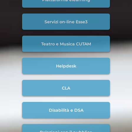
Servizi on-line Esse3
Teatro e Musica CUTAM
Helpdesk
CLA
Disabilità e DSA