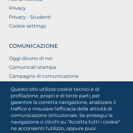
Privacy
Privacy - Studenti
Cookie settings
COMUNICAZIONE
Oggi dicono di noi
Comunicati stampa
Campagne di comunicazione
Campagna 5xmille
Questo sito utilizza cookie tecnici e di
Unifg Mag
profilazione, propri e di terze parti, per
garantire la corretta navigazione, analizzare il
Manuale di identità visiva
traffico e misurare l'efficacia delle attività di
Facts and figures
comunicazione istituzionale. Se prosegui la
navigazione o clicchi su "Accetta tutti i cookie"
ne acconsenti l'utilizzo, oppure puoi
SOCIAL