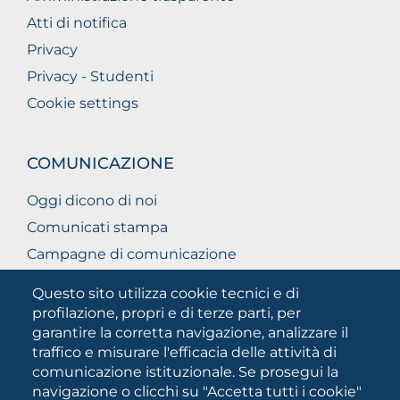
Atti di notifica
Privacy
Privacy - Studenti
Cookie settings
COMUNICAZIONE
Oggi dicono di noi
Comunicati stampa
Campagne di comunicazione
Campagna 5xmille
Questo sito utilizza cookie tecnici e di
Unifg Mag
profilazione, propri e di terze parti, per
garantire la corretta navigazione, analizzare il
Manuale di identità visiva
traffico e misurare l'efficacia delle attività di
Facts and figures
comunicazione istituzionale. Se prosegui la
navigazione o clicchi su "Accetta tutti i cookie"