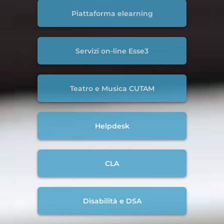
Piattaforma elearning
Servizi on-line Esse3
Teatro e Musica CUTAM
Helpdesk
CLA
Disabilità e DSA