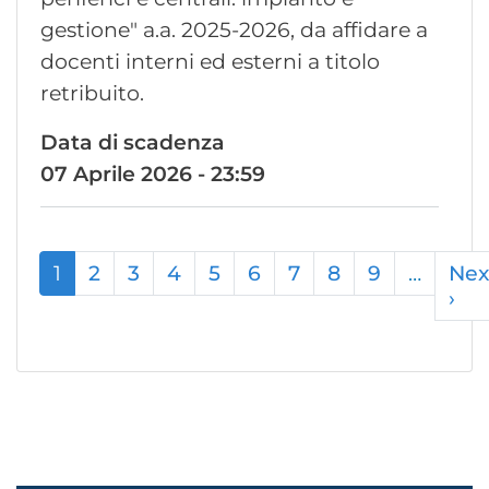
gestione" a.a. 2025-2026, da affidare a
docenti interni ed esterni a titolo
retribuito.
Data di scadenza
07 Aprile 2026 - 23:59
Paginazione
1
2
3
4
5
6
7
8
9
…
Nex
›
Pa
su