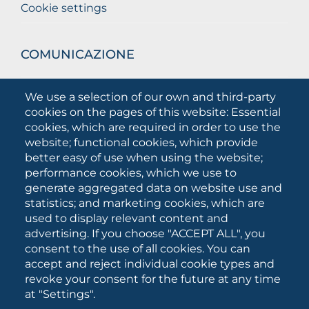
Cookie settings
COMUNICAZIONE
What they are saying about us
We use a selection of our own and third-party
Press releases
cookies on the pages of this website: Essential
Communication Campaigns
cookies, which are required in order to use the
website; functional cookies, which provide
Campagna 5xmille
better easy of use when using the website;
Unifg Mag
performance cookies, which we use to
Unifg Visual Identity Manual
generate aggregated data on website use and
statistics; and marketing cookies, which are
Facts and figures
used to display relevant content and
advertising. If you choose "ACCEPT ALL", you
consent to the use of all cookies. You can
SOCIAL
accept and reject individual cookie types and
MEDIA
revoke your consent for the future at any time
at "Settings".