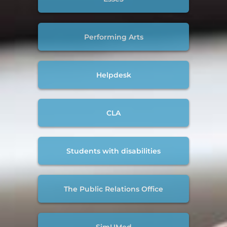
Performing Arts
Helpdesk
CLA
Students with disabilities
The Public Relations Office
SimUMed