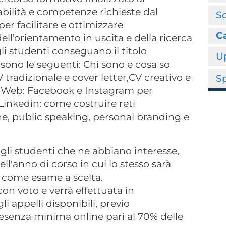
bilità e competenze richieste dal
So
er facilitare e ottimizzare
Ca
ll’orientamento in uscita e della ricerca
li studenti conseguano il titolo
Up
sono le seguenti: Chi sono e cosa so
CV tradizionale e cover letter,CV creativo e
Sp
ia Web: Facebook e Instagram per
Linkedin: come costruire reti
ione, public speaking, personal branding e
 gli studenti che ne abbiano interesse,
ll'anno di corso in cui lo stesso sarà
3 come esame a scelta.
on voto e verrà effettuata in
 appelli disponibili, previo
esenza minima online pari al 70% delle