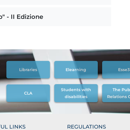
" - II Edizione
Libraries
Elearning
Esse3
Students with
The Pub
CLA
disabilities
Relations 
UL LINKS
REGULATIONS