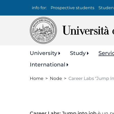
Info
info for:
Prospective students
Studen
per:
Navigazione
University
Study
Servi
principale
International
Home
Node
Career Labs "Jump In
Career Labs: Jump into job
è un pe