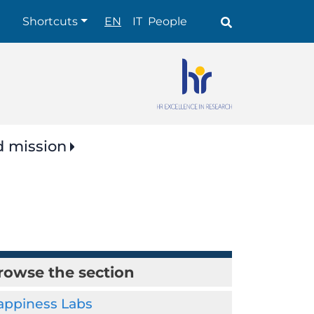
Shortcuts
Shortcuts
EN
IT
People
d mission
rowse the section
appiness Labs