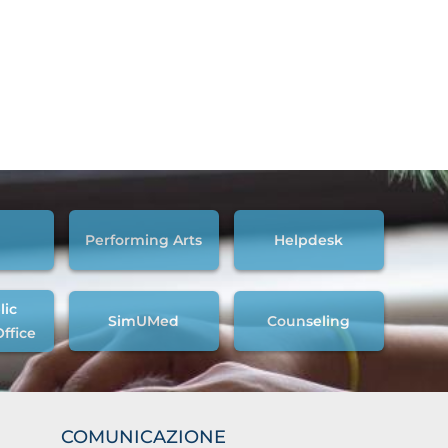
Performing Arts
Helpdesk
lic
SimUMed
Counseling
Office
COMUNICAZIONE