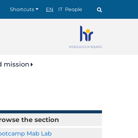
Shortcuts
Shortcuts
EN
IT
People
d mission
rowse the section
ootcamp Mab Lab