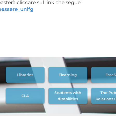
 basterà cliccare sul link che segue:
nessere_unifg
Libraries
Elearning
Esse3
Students with
The Pub
CLA
disabilities
Relations 