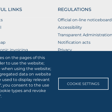
UL LINKS
REGULATIONS
ts
Official on-line noticeboard
l
Accessibility
Transparent Administratio
map
Notification acts
ronic invoicing
Privacy
ublic Relations Office
Privacy - Students
es on the pages of this
der to use the website;
Cookie settings
se when using the website;
gregated data on website
e used to display relevant
SOCIAL
COOKIE SETTINGS
", you consent to the use
MEDIA
 cookie types and revoke
.
 • Via A.Gramsci 89/91 • VAT number: 03016180717 • PEC:
protocollo