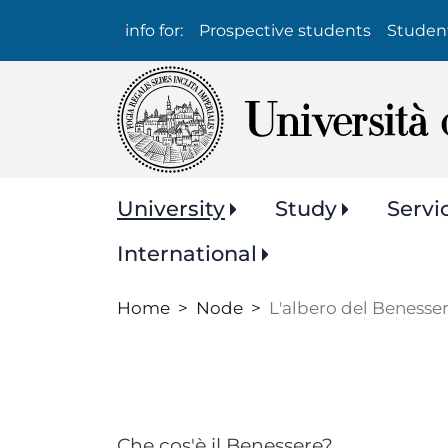
Info
info for:
Prospective students
Studen
per:
Navigazione
University
Study
Servi
principale
International
Home
Node
L'albero del Benesse
Che cos'è il Benessere?