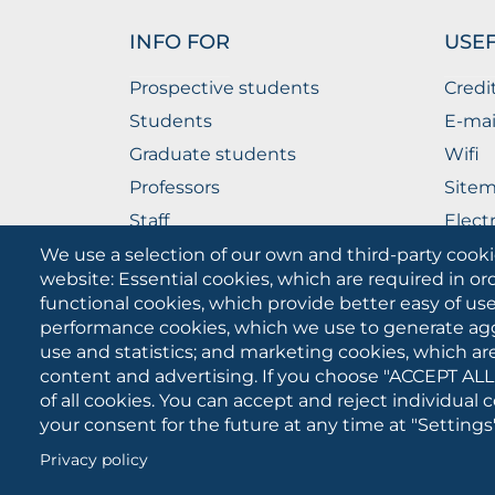
INFO FOR
USEF
Prospective students
Credi
Students
E-mai
Graduate students
Wifi
Professors
Site
Staff
Elect
Companies
The P
We use a selection of our own and third-party cooki
website: Essential cookies, which are required in or
functional cookies, which provide better easy of u
performance cookies, which we use to generate ag
use and statistics; and marketing cookies, which ar
content and advertising. If you choose "ACCEPT ALL
of all cookies. You can accept and reject individual
your consent for the future at any time at "Settings"
University of Foggia
Cookies
Privacy policy
settings
button