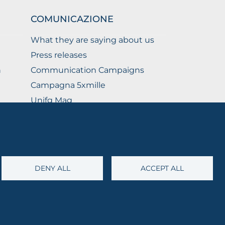
COMUNICAZIONE
What they are saying about us
Press releases
n
Communication Campaigns
Campagna 5xmille
Unifg Mag
Unifg Visual Identity Manual
Facts and figures
DENY ALL
ACCEPT ALL
@cert.unifg.it
• Webmaster:
servizioweb@unifg.it