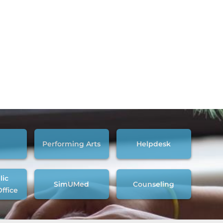
Performing Arts
Helpdesk
lic
SimUMed
Counseling
Office