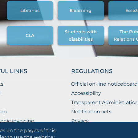
Libraries
Elearning
Esse3
Students with
The Pub
CLA
disabilities
Relations 
UL LINKS
REGULATIONS
ts
Official on-line noticeboard
l
Accessibility
Transparent Administratio
map
Notification acts
ronic invoicing
Privacy
ublic Relations Office
Privacy - Students
es on the pages of this
der to use the website;