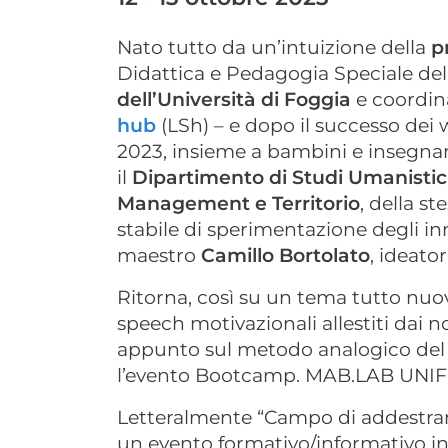
Nato tutto da un’intuizione della
p
Didattica e Pedagogia Speciale de
dell’Università di Foggia
e coordina
hub
(LSh) – e dopo il successo dei
2023, insieme a bambini e insegnan
il
Dipartimento di Studi Umanistici
Management e Territorio
, della s
stabile di sperimentazione degli in
maestro
Camillo Bortolato
, ideato
Ritorna, così su un tema tutto nuov
speech motivazionali allestiti dai no
appunto sul metodo analogico del M
l’evento Bootcamp. MAB.LAB UNIF
Letteralmente “Campo di addestra
un evento formativo/informativo in