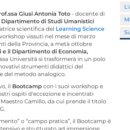
L'
rof.ssa Giusi Antonia Toto
- docente di
M
l
Dipartimento di Studi Umanistici
trice scientifica del
Learning Science
S
 workshop vissuti nel mese di marzo
ti della Provincia, a metà ottobre
 e il Dipartimento di Economia,
tessa Università si trasformerà in un polo
novativi strumenti didattici del
re del metodo analogico.
o, il
Bootcamp
con i suoi workshop e
stri ospiti d'eccezione e incentrati
aestro Camillo, da cui prende il titolo
G.
mento” o “campo pratica”, il Bootcamp è
tensivo e strutturato ad immersione,