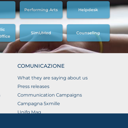
Performing Arts
Helpdesk
lic
SimUMed
Counseling
Office
COMUNICAZIONE
What they are saying about us
Press releases
n
Communication Campaigns
Campagna 5xmille
Unifg Mag
Unifg Visual Identity Manual