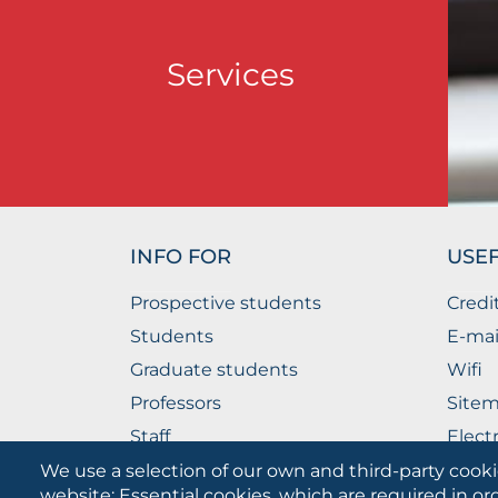
Services
INFO FOR
USEF
Prospective students
Credi
Students
E-mai
Graduate students
Wifi
Professors
Site
Staff
Elect
Companies
The P
We use a selection of our own and third-party cooki
website: Essential cookies, which are required in or