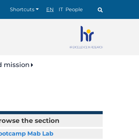
Shortcuts
Shortcuts
EN
IT
People
d mission
rowse the section
ootcamp Mab Lab