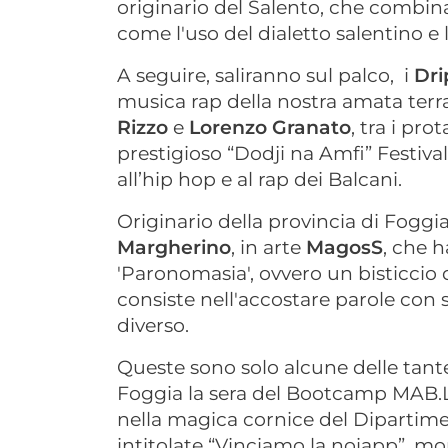
originario del Salento, che combina
come l'uso del dialetto salentino e l
A seguire, saliranno sul palco, i
Dri
musica rap della nostra amata terra
Rizzo
e
Lorenzo Granato
, tra i pro
prestigioso “Dodji na Amfi” Festiva
all’hip hop e al rap dei Balcani.
Originario della provincia di Foggia
Margherino
, in arte
MagosS
, che h
'Paronomasia', ovvero un bisticcio d
consiste nell'accostare parole con
diverso.
Queste sono solo alcune delle tante
Foggia la sera del Bootcamp MAB.L
nella magica cornice del Dipartime
intitolate “Vinciamo la noiapp”, mo