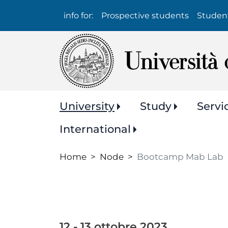
Info
info for:
Prospective students
Studen
per:
Navigazione
University
Study
Servi
principale
International
Home
Node
Bootcamp Mab Lab
12 - 13 ottobre 2023