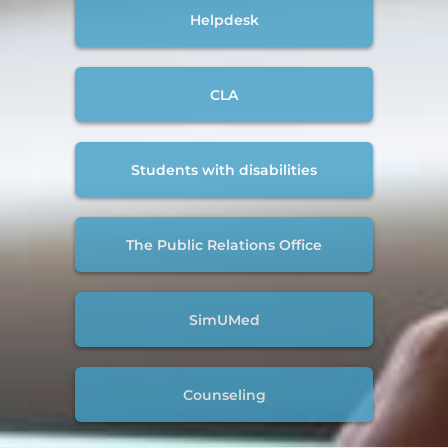
Helpdesk
CLA
Students with disabilities
The Public Relations Office
SimUMed
Counseling