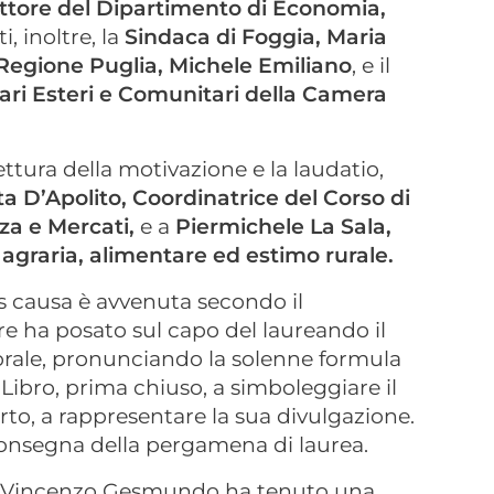
ttore del Dipartimento di Economia,
i, inoltre, la
Sindaca di Foggia, Maria
 Regione Puglia, Michele Emiliano
, e il
ri Esteri e Comunitari della Camera
ttura della motivazione e la laudatio,
ta D’Apolito, Coordinatrice del Corso di
za e Mercati,
e a
Piermichele La Sala,
agraria, alimentare ed estimo rurale.
is causa è avvenuta secondo il
ore ha posato sul capo del laureando il
orale, pronunciando la solenne formula
 Libro, prima chiuso, a simboleggiare il
to, a rappresentare la sua divulgazione.
consegna della pergamena di laurea.
tor Vincenzo Gesmundo ha tenuto una