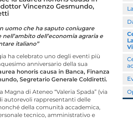
l dottor Vincenzo Gesmundo,
La
tti
D
n uomo che ha saputo coniugare
C
nell’ambito dell’economia agraria e
La
tare italiano”
V
ia ha celebrato uno degli eventi più
Ce
cinquesimo anniversario della sua
a
aurea honoris causa in Banca, Finanza
Ev
undo, Segretario Generale Coldiretti.
ula Magna di Ateneo “Valeria Spada” (via
O
di autorevoli rappresentanti delle
ose, nonché della comunità accademica,
rsonale tecnico, amministrativo e