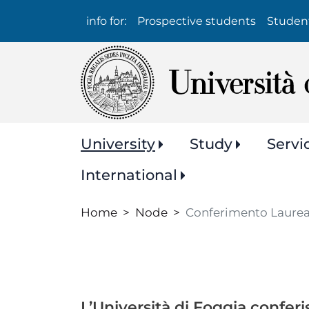
Info
info for:
Prospective students
Studen
per:
Navigazione
University
Study
Servi
principale
International
Home
Node
Conferimento Laurea
L’Università di Foggia conferi