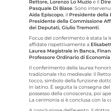
Rettore, Lorenzo Lo Muzio
e il
Dire
Pasquale Di Biase
. Sono intervenut
Aida Episcopo
, il
Presidente della
Presidente della Commissione Affa
dei Deputati, Giulio Tremonti
.
Focus del conferimento è stata la le
affidate rispettivamente a
Elisabet
Laurea Magistrale in Banca, Finan
Professore Ordinario di Economia 
Il conferimento della laurea honor
tradizionale rito medievale: il Rett
tocco, simbolo della funzione dott
in latino. È seguita la consegna del
possesso della conoscenza, poi aper
La cerimonia si è conclusa con la 
A conclusione dell’evento, il dot