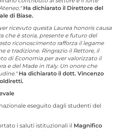
inario contributo al settore e il forte
Ateneo."
Ha dichiarato il Direttore del
le di Biase.
er ricevuto questa Laurea honoris causa
ra che è storia, presente e futuro del
sto riconoscimento rafforza il legame
e e tradizione. Ringrazio il Rettore, il
o di Economia per aver valorizzato il
ra e del Made in Italy. Un onore che
udine."
Ha dichiarato il dott. Vincenzo
diretti.
ievale
 nazionale eseguito dagli studenti del
ato i saluti istituzionali il
Magnifico