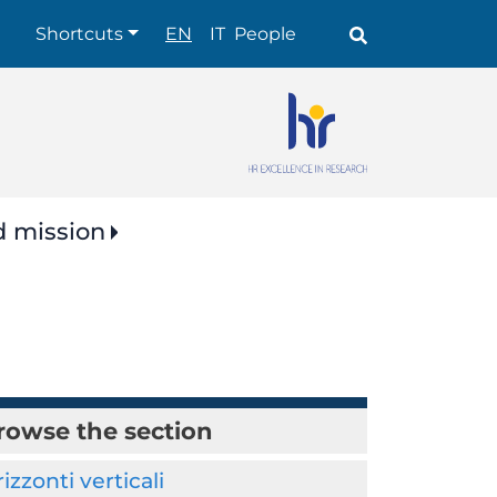
Shortcuts
Shortcuts
EN
IT
People
d mission
rowse the section
izzonti verticali