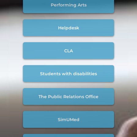
Performing Arts
Helpdesk
CLA
Students with disabilities
The Public Relations Office
SimUMed