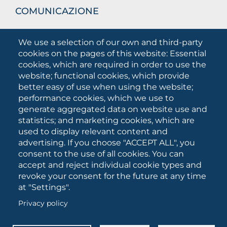
COMUNICAZIONE
What they are saying about us
We use a selection of our own and third-party
Press releases
cookies on the pages of this website: Essential
Communication Campaigns
cookies, which are required in order to use the
website; functional cookies, which provide
Campagna 5xmille
better easy of use when using the website;
Unifg Mag
performance cookies, which we use to
Unifg Visual Identity Manual
generate aggregated data on website use and
statistics; and marketing cookies, which are
Facts and figures
used to display relevant content and
advertising. If you choose "ACCEPT ALL", you
consent to the use of all cookies. You can
SOCIAL
accept and reject individual cookie types and
MEDIA
revoke your consent for the future at any time
at "Settings".
Privacy policy
University of Foggia • Via A.Gramsci 89/91 • VAT number:
03016180717 • PEC:
protocollo@cert.unifg.it
• Webmaster: