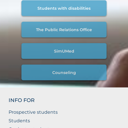
Students with disabilities
The Public Relations Office
SimUMed
Counseling
INFO FOR
Prospective students
Students