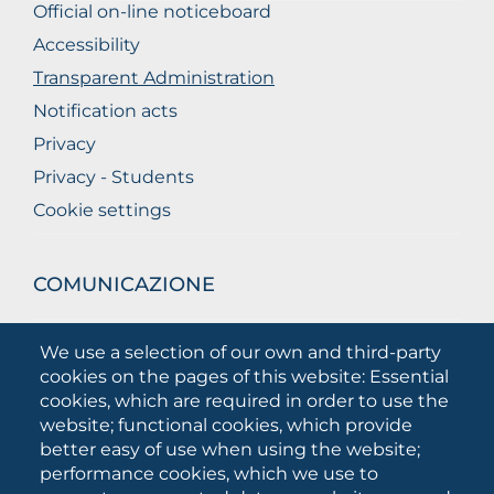
Official on-line noticeboard
Accessibility
Transparent Administration
Notification acts
Privacy
Privacy - Students
Cookie settings
COMUNICAZIONE
What they are saying about us
We use a selection of our own and third-party
Press releases
cookies on the pages of this website: Essential
Communication Campaigns
cookies, which are required in order to use the
website; functional cookies, which provide
Campagna 5xmille
better easy of use when using the website;
Unifg Mag
performance cookies, which we use to