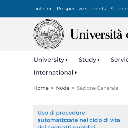
Info
info for:
Prospective students
Studen
per:
Navigazione
University
Study
Servi
principale
International
Home
Node
Sezione Generale
Browse
Uso di procedure
the
automatizzate nel ciclo di vita
dei contratti pubblici