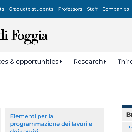
Skip
ts
Graduate students
Professors
Staff
Companies
to
main
content
ces & opportunities
Research
Thir
B
Elementi per la
programmazione dei lavori e
P
dei servizi