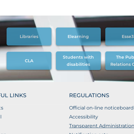
Libraries
Elearning
Esse3
Students with
The Pub
CLA
disabilities
Relations 
UL LINKS
REGULATIONS
ts
Official on-line noticeboard
l
Accessibility
Transparent Administratio