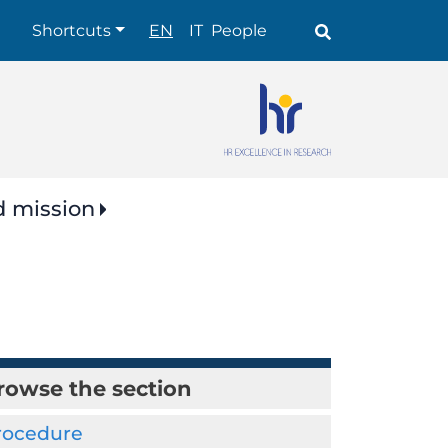
Shortcuts
Shortcuts
EN
IT
People
d mission
rowse the section
rocedure