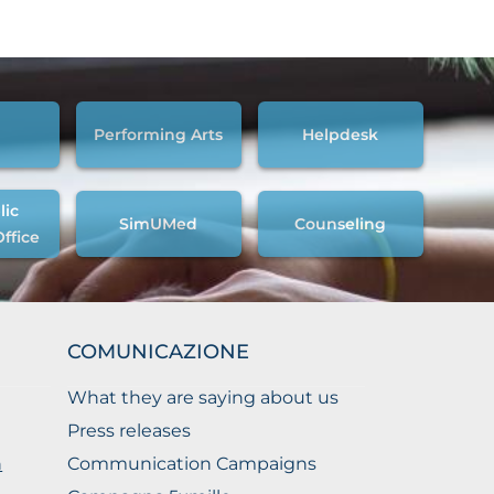
Performing Arts
Helpdesk
lic
SimUMed
Counseling
Office
COMUNICAZIONE
What they are saying about us
Press releases
n
Communication Campaigns