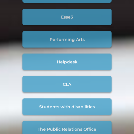
Esse3
Performing Arts
Helpdesk
CLA
Students with disabilities
The Public Relations Office