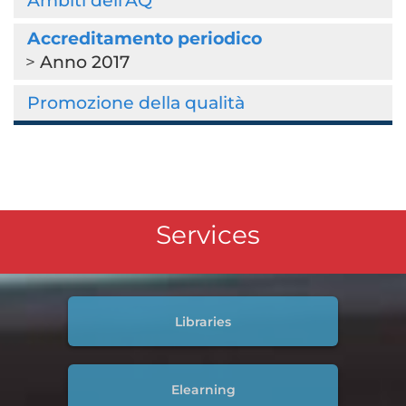
Ambiti dell'AQ
Accreditamento periodico
Anno 2017
Promozione della qualità
Services
Libraries
Elearning