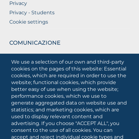
Privacy
Privacy - Students
Cookie settings
COMUNICAZIONE
What they are saying about us
We use a selection of our own and third-party
Press releases
cookies on the pages of this website: Essential
Communication Campaigns
cookies, which are required in order to use the
website; functional cookies, which provide
Campagna 5xmille
better easy of use when using the website;
Unifg Mag
performance cookies, which we use to
Unifg Visual Identity Manual
generate aggregated data on website use and
statistics; and marketing cookies, which are
Facts and figures
used to display relevant content and
advertising. If you choose "ACCEPT ALL", you
consent to the use of all cookies. You can
SOCIAL
accept and reject individual cookie types and