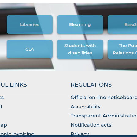
Libraries
Elearning
Esse3
Students with
The Pub
CLA
disabilities
Relations 
UL LINKS
REGULATIONS
ts
Official on-line noticeboar
l
Accessibility
Transparent Administrati
map
Notification acts
ronic invoicing
Privacy