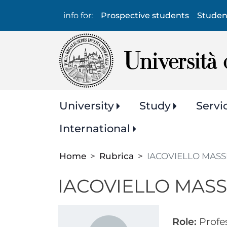
Info
info for:
Prospective students
Studen
per:
Navigazione
University
Study
Servi
principale
International
Home
Rubrica
IACOVIELLO MAS
IACOVIELLO MAS
Role:
Profes