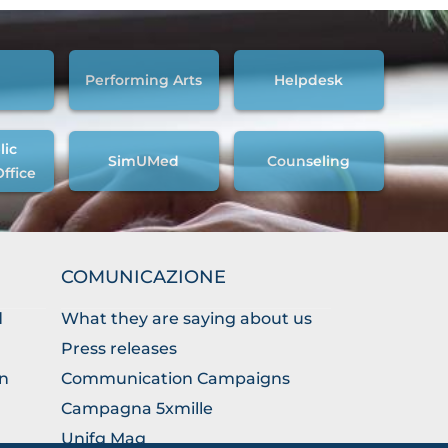
Performing Arts
Helpdesk
lic
SimUMed
Counseling
Office
COMUNICAZIONE
d
What they are saying about us
Press releases
on
Communication Campaigns
Campagna 5xmille
Unifg Mag