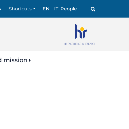
Shortcuts
s
Shortcuts
EN
IT
People
d mission