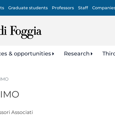
Skip
ts
Graduate students
Professors
Staff
Companie
to
main
content
ces & opportunities
Research
Thir
SIMO
SIMO
sori Associati