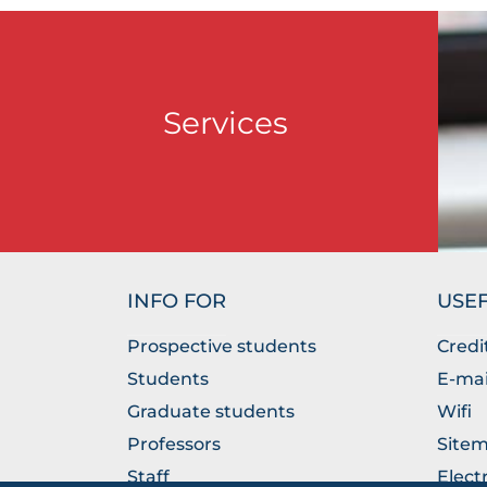
Services
INFO FOR
USEF
Prospective students
Credi
Students
E-mai
Graduate students
Wifi
Professors
Site
Staff
Elect