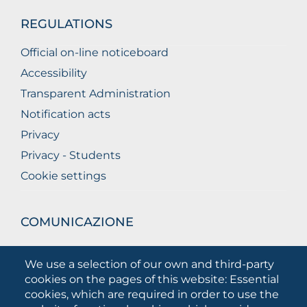
REGULATIONS
Official on-line noticeboard
Accessibility
Transparent Administration
Notification acts
Privacy
Privacy - Students
Cookie settings
COMUNICAZIONE
What they are saying about us
We use a selection of our own and third-party
Press releases
cookies on the pages of this website: Essential
Communication Campaigns
cookies, which are required in order to use the