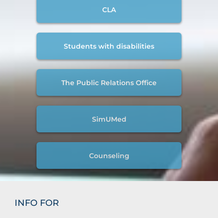
CLA
Students with disabilities
The Public Relations Office
SimUMed
Counseling
INFO FOR