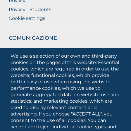
Privacy
Privacy - Students
Cookie settings
COMUNICAZIONE
What they are saying about us
We use a selection of our own and third-party
Press releases
cookies on the pages of this website: Essential
Communication Campaigns
cookies, which are required in order to use the
website; functional cookies, which provide
Campagna 5xmille
better easy of use when using the website;
Unifg Mag
performance cookies, which we use to
Unifg Visual Identity Manual
generate aggregated data on website use and
statistics; and marketing cookies, which are
Facts and figures
used to display relevant content and
advertising. If you choose "ACCEPT ALL", you
consent to the use of all cookies. You can
SOCIAL
accept and reject individual cookie types and
MEDIA