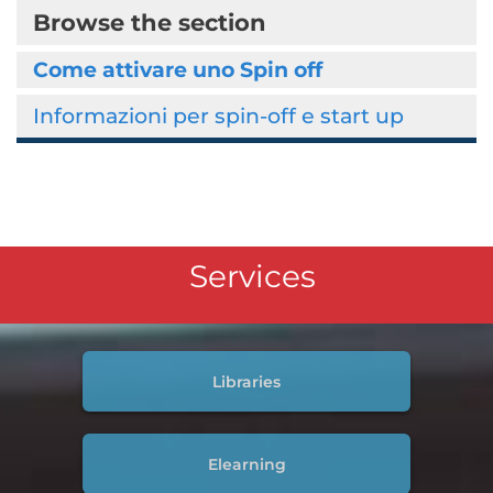
Browse the section
Come attivare uno Spin off
Informazioni per spin-off e start up
Services
Libraries
Elearning