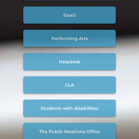
Esse3
Performing Arts
Helpdesk
CLA
Students with disabilities
The Public Relations Office