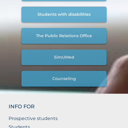
Students with disabilities
The Public Relations Office
SimUMed
Counseling
INFO FOR
Prospective students
Students