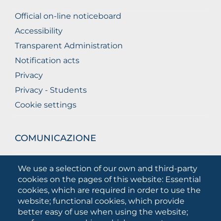
Official on-line noticeboard
Accessibility
Transparent Administration
Notification acts
Privacy
Privacy - Students
Cookie settings
COMUNICAZIONE
What they are saying about us
We use a selection of our own and third-party
Press releases
cookies on the pages of this website: Essential
Communication Campaigns
cookies, which are required in order to use the
website; functional cookies, which provide
Campagna 5xmille
better easy of use when using the website;
Unifg Mag