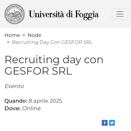
Skip
to
main
content
Home
Node
Recruiting Day Con GESFOR SRL
Recruiting day con
GESFOR SRL
Evento
Data
8 aprile 2025
evento
Online
esposta