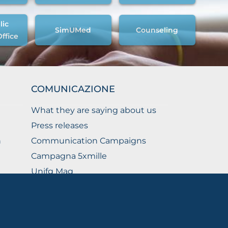
lic
SimUMed
Counseling
Office
COMUNICAZIONE
What they are saying about us
Press releases
n
Communication Campaigns
Campagna 5xmille
Unifg Mag
Unifg Visual Identity Manual
Facts and figures