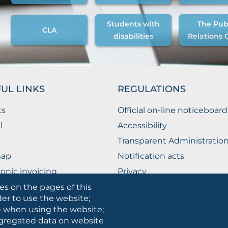
Students with
The Pub
CLA
disabilities
Relations 
UL LINKS
REGULATIONS
ts
Official on-line noticeboard
l
Accessibility
Transparent Administratio
map
Notification acts
ronic invoicing
Privacy
ublic Relations Office
Privacy - Students
es on the pages of this
der to use the website;
Cookie settings
se when using the website;
gregated data on website