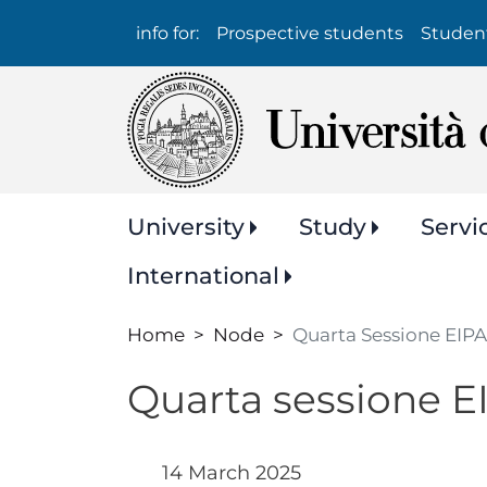
Info
info for:
Prospective students
Studen
per:
Navigazione
University
Study
Servi
principale
International
Home
Node
Quarta Sessione EIP
Quarta sessione E
14 March 2025