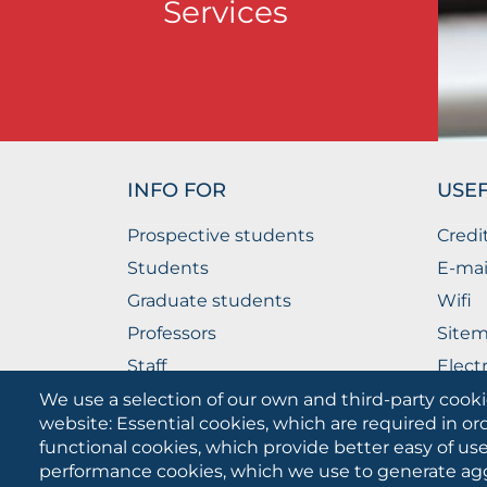
Services
INFO FOR
USEF
Prospective students
Credi
Students
E-mai
Graduate students
Wifi
Professors
Site
Staff
Elect
Companies
The P
We use a selection of our own and third-party cooki
website: Essential cookies, which are required in or
functional cookies, which provide better easy of u
performance cookies, which we use to generate ag