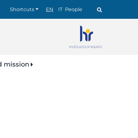
Shortcuts
Shortcuts
EN
IT
People
d mission