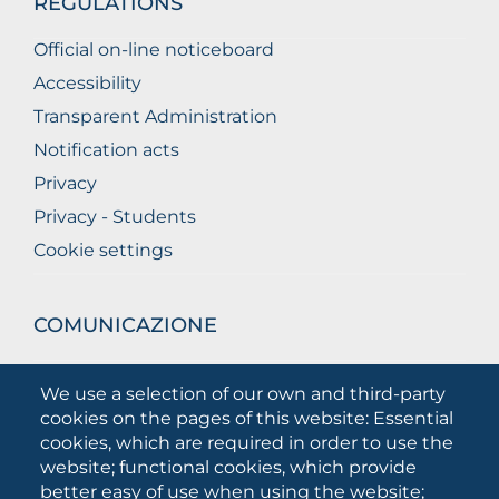
REGULATIONS
Official on-line noticeboard
Accessibility
Transparent Administration
Notification acts
Privacy
Privacy - Students
Cookie settings
COMUNICAZIONE
What they are saying about us
We use a selection of our own and third-party
Press releases
cookies on the pages of this website: Essential
Communication Campaigns
cookies, which are required in order to use the
website; functional cookies, which provide
Campagna 5xmille
better easy of use when using the website;