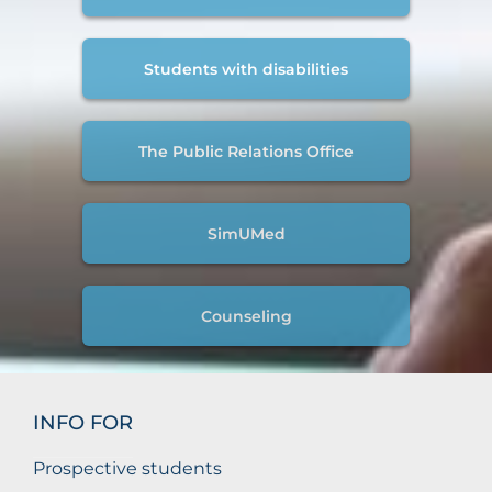
Students with disabilities
The Public Relations Office
SimUMed
Counseling
INFO FOR
Prospective students