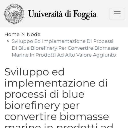
Skip
to
main
content
Home
Node
Sviluppo Ed Implementazione Di Processi
Di Blue Biorefinery Per Convertire Biomasse
Marine In Prodotti Ad Alto Valore Aggiunto
Sviluppo ed
implementazione di
processi di blue
biorefinery per
convertire biomasse
marine in prodotti ad