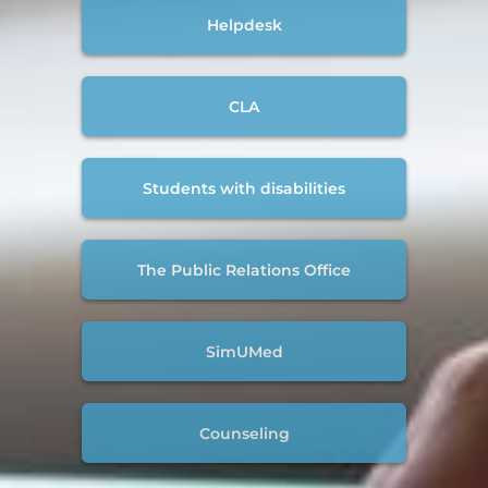
Helpdesk
CLA
Students with disabilities
The Public Relations Office
SimUMed
Counseling