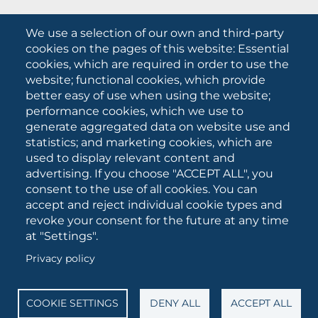
What they are saying about us
We use a selection of our own and third-party
Press releases
cookies on the pages of this website: Essential
Communication Campaigns
cookies, which are required in order to use the
website; functional cookies, which provide
Campagna 5xmille
better easy of use when using the website;
Unifg Mag
performance cookies, which we use to
Unifg Visual Identity Manual
generate aggregated data on website use and
statistics; and marketing cookies, which are
Facts and figures
used to display relevant content and
advertising. If you choose "ACCEPT ALL", you
consent to the use of all cookies. You can
SOCIAL
accept and reject individual cookie types and
MEDIA
revoke your consent for the future at any time
at "Settings".
Privacy policy
University of Foggia • Via A.Gramsci 89/91 • VAT number:
03016180717 • PEC:
protocollo@cert.unifg.it
• Webmaster:
servizioweb@unifg.it
COOKIE SETTINGS
DENY ALL
ACCEPT ALL
Cookies