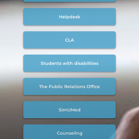
Helpdesk
CLA
Students with disabilities
The Public Relations Office
SimUMed
Counseling