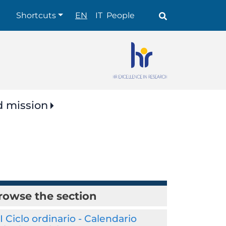
Shortcuts
Shortcuts
EN
IT
People
d mission
rowse the section
I Ciclo ordinario - Calendario