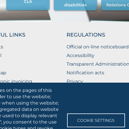
CLA
disabilities
Relations 
UL LINKS
REGULATIONS
ts
Official on-line noticeboard
l
Accessibility
Transparent Administratio
map
Notification acts
ronic invoicing
Privacy
ublic Relations Office
Privacy - Students
es on the pages of this
der to use the website;
Cookie settings
se when using the website;
gregated data on website
e used to display relevant
SOCIAL
COOKIE SETTINGS
", you consent to the use
MEDIA
 cookie types and revoke