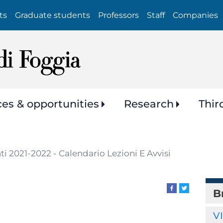
Skip
ts
Graduate students
Professors
Staff
Companies
to
main
content
ces & opportunities
Research
Thir
ti 2021-2022 - Calendario Lezioni E Avvisi
B
VI