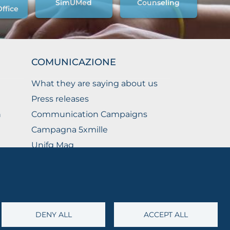
SimUMed
Counseling
Office
COMUNICAZIONE
What they are saying about us
Press releases
n
Communication Campaigns
Campagna 5xmille
Unifg Mag
Unifg Visual Identity Manual
Facts and figures
DENY ALL
ACCEPT ALL