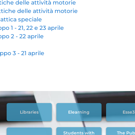
tiche delle attività motorie
tiche delle attività motorie
attica speciale
o 1 - 21, 22 e 23 aprile
po 2 - 22 aprile
po 3 - 21 aprile
Libraries
Elearning
Esse3
Students with
The Pub