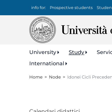
Info
info for:
Prospective students
Studen
per:
Navigazione
University
Study
Servi
principale
International
Home
Node
Idonei Cicli Preceden
Calendari didattici