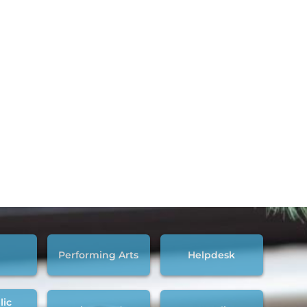
Performing Arts
Helpdesk
lic