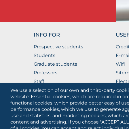
INFO FOR
USEF
Prospective students
Credi
Students
E-mai
Graduate students
Wifi
Professors
Site
Staff
Elect
Companies
The P
We use a selection of our own and third-party cooki
website: Essential cookies, which are required in or
functional cookies, which provide better easy of u
performance cookies, which we use to generate ag
use and statistics; and marketing cookies, which ar
content and advertising. If you choose "ACCEPT ALL
of all cookies. You can accept and reject individual